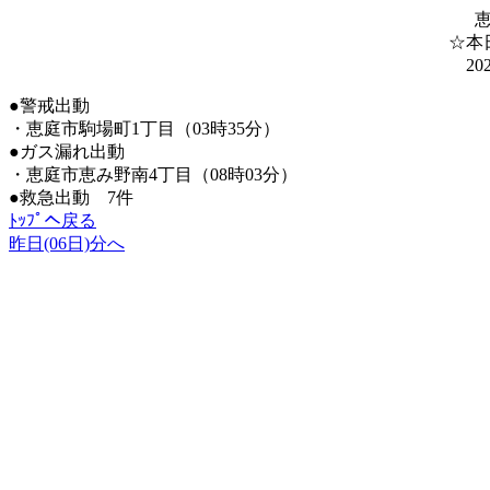
☆本
20
●警戒出動
・恵庭市駒場町1丁目（03時35分）
●ガス漏れ出動
・恵庭市恵み野南4丁目（08時03分）
●救急出動 7件
ﾄｯﾌﾟへ戻る
昨日(06日)分へ