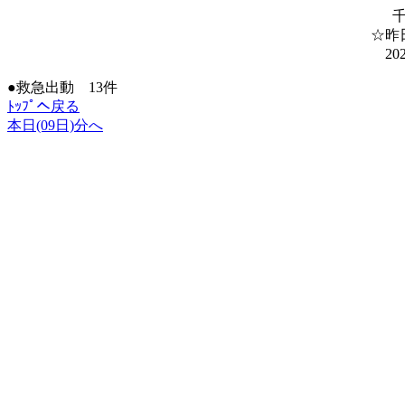
☆昨
20
●救急出動 13件
ﾄｯﾌﾟへ戻る
本日(09日)分へ