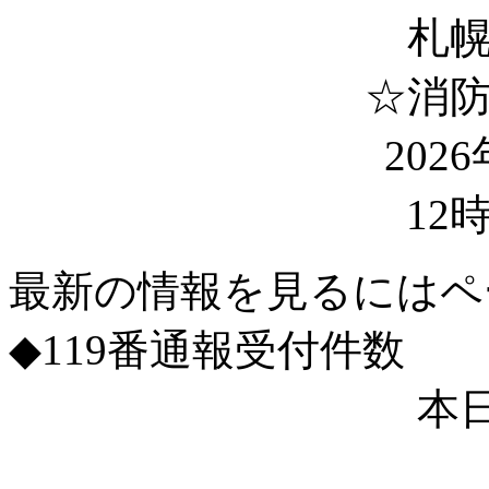
札
☆消
202
12
最新の情報を見るにはペ
◆119番通報受付件数
本日